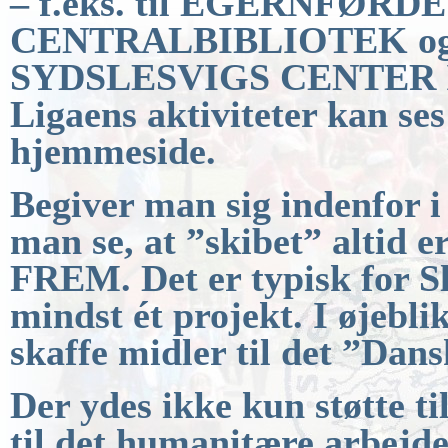
– f.eks. til EGERNFØR
CENTRALBIBLIOTEK o
SYDSLESVIGS
CENTER I 
Ligaens aktiviteter kan ses
hjemmeside.
Begiver man sig indenfor i 
man se, at ”skibet” altid e
FREM.
Det er typisk for S
mindst ét projekt. I øjebli
skaffe midler til det ”Dan
Der ydes ikke kun støtte ti
til det humanitære
arbejde 