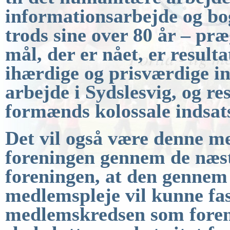
informationsarbejde og bo
trods sine over 80 år – pr
mål, der er nået, er resul
ihærdige og prisværdige
i
arbejde i Sydslesvig, og re
formænds kolossale indsat
Det vil også være denne me
foreningen gennem de
næst
foreningen, at den gennem 
medlemspleje
vil kunne fa
medlemskredsen som fore