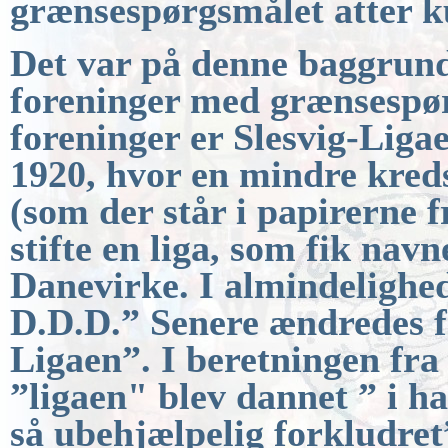
grænsespørgsmålet atter k
Det var på denne baggrund, 
foreninger med
grænsespør
foreninger er Slesvig-Liga
1920, hvor en mindre kred
(som der står i papirerne f
stifte en liga,
som fik navn
Danevirke.
I
almindelighe
D.D.D.” Senere ændredes fo
Ligaen”.
I
beretningen fra 
”ligaen" blev dannet ” i h
så ubehjælpelig forkludre