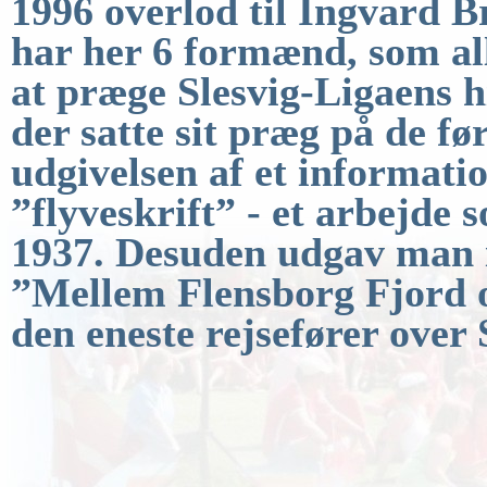
1996 overlod til
Ingvard Br
har her 6 formænd, som all
at præge Slesvig-Ligaens hi
der satte sit præg på de fø
udgivelsen af et informatio
”flyveskrift” -
et arbejde s
1937.
Desuden udgav man i 
”Mellem Flensborg Fjord 
den eneste rejsefører over 