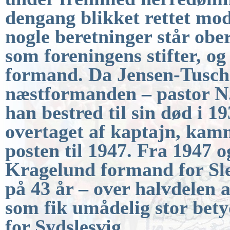
dengang blikket rettet mod 
nogle beretninger står obe
som foreningens
stifter, o
formand.
Da Jensen-Tusch 
næstformanden – pastor N
han bestred til sin død i 1
overtaget af kaptajn, ka
posten til 1947.
Fra 1947 og
Kragelund formand for Sl
på 43 år – over halvdelen a
som fik umådelig stor bet
for Sydslesvig.