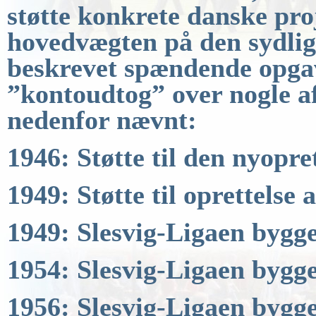
støtte konkrete danske pro
hovedvægten på den sydligs
beskrevet spændende opgav
”kontoudtog” over nogle af
nedenfor
nævnt:
1946: Støtte til den nyopr
1949: Støtte til oprettelse 
1949: Slesvig-Ligaen bygge
1954: Slesvig-Ligaen bygge
1956: Slesvig-Ligaen bygge