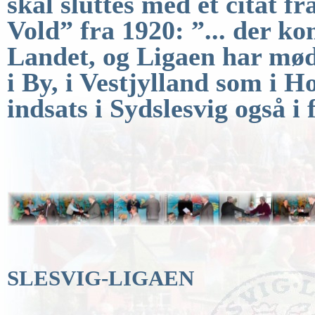
skal sluttes med et citat 
Vold” fra 1920:
”... der ko
Landet, og Ligaen har mø
i By, i Vestjylland som i H
indsats i Sydslesvig også i
SLESVIG-LIGAEN