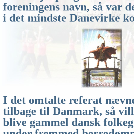
foreningens navn, så var d
i det mindste
Danevirke k
I
det omtalte referat nævn
tilbage til Danmark, så
vil
blive gammel dansk folkeg
under fremmed herredøm