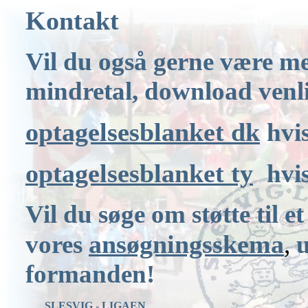
Kontakt
Vil du også gerne være med
mindretal, download venli
optagelsesblanket dk
hvi
optagelsesblanket ty
hvi
Vil du søge om støtte til e
ansøgningsskema
vores
,
u
formanden!
       SLESVIG - LIGAEN