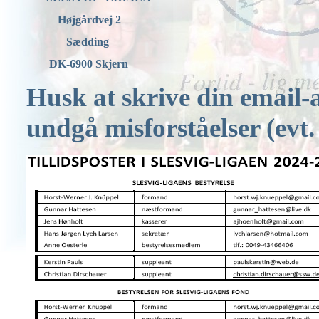
           Højgårdvej 2
              Sædding
        DK-6900 Skjern
Husk at skrive din email-a
undgå misforståelser (evt.